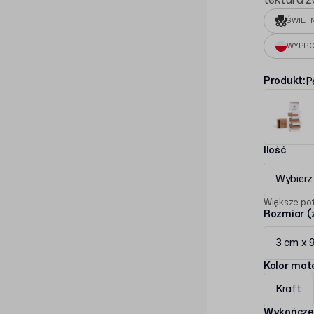
tektura z
ŚWIET
WYPRO
Produkt
:
P
Ilość
Wybierz 
Większe po
Rozmiar (
3 cm x 
Kolor mate
Kraft
Wykończe