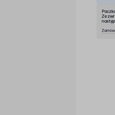
Paczka
Ze zwr
nastę
Zamów