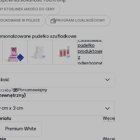
apewnia solidność i ochronę.
NY STOSUNEK JAKOŚCI DO CENY
DUKOWANE W POLSCE
PROGRAM LOJALNOŚCIOWY
ersonalizowane pudełko szufladkowe
ilość
Porozmawiajmy
trzeby?
zewnętrzny)
9 cm x 3 cm
riału
Więcej
Premium White
nie
Więcej