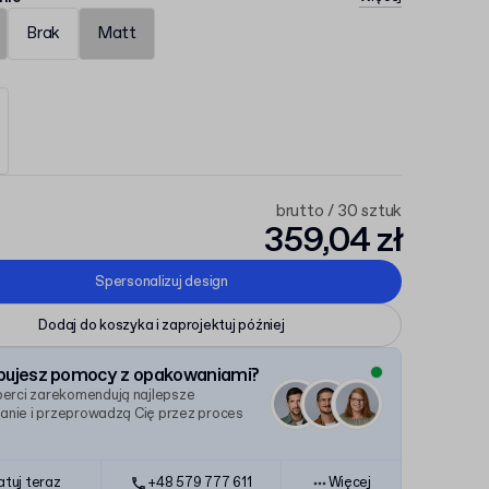
Brak
Matt
brutto / 30 sztuk
359,04 zł
Spersonalizuj design
Dodaj do koszyka i zaprojektuj później
bujesz pomocy z opakowaniami?
perci zarekomendują najlepsze
nie i przeprowadzą Cię przez proces
atuj teraz
+48 579 777 611
Więcej