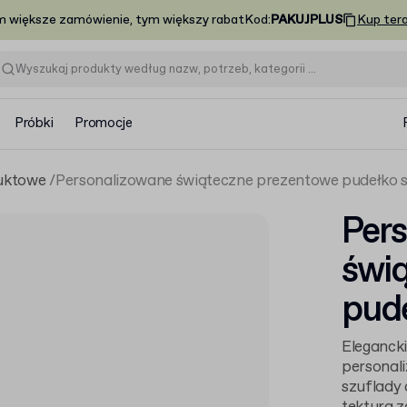
m większe zamówienie, tym większy rabat
Kod
:
PAKUJPLUS
Kup ter
Próbki
Promocje
uktowe
Personalizowane świąteczne prezentowe pudełko 
Per
świ
pud
Elegancki
personal
szuflady 