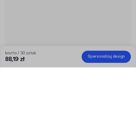
brutto / 30 sztuk
Spersonalizuj design
88,19 zł
Ilość
Wybierz ilość
Porozmawiajmy
Większe potrzeby?
Rozmiar (zewnętrzny)
F23 (9.2 x 9.2 x 5 cm)