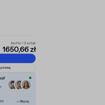
brutto / 5 sztuk
1650,66 zł
 później
mi?
es
611
Więcej