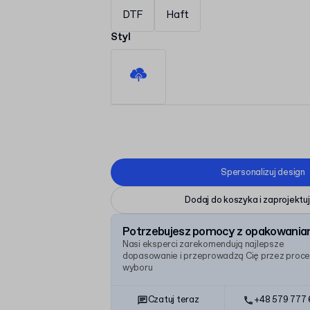
DTF
Haft
Styl
Spersonalizuj design
Dodaj do koszyka i zaprojektuj
Potrzebujesz pomocy z opakowania
Nasi eksperci zarekomendują najlepsze
dopasowanie i przeprowadzą Cię przez proc
wyboru
Czatuj teraz
+48 579 777 