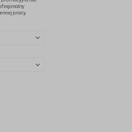
ż promocyjna lub
ofesjonalny
ennej pracy.