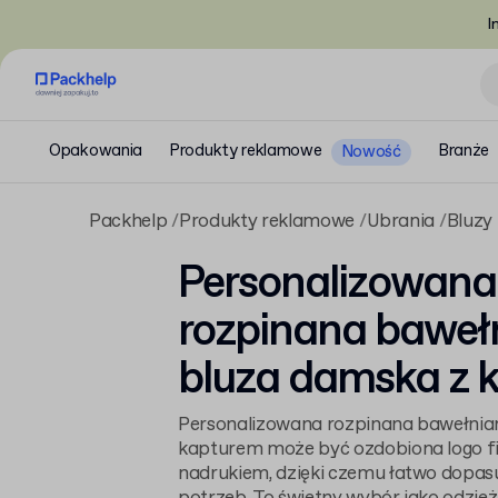
I
Opakowania
Produkty reklamowe
Branże
Nowość
Packhelp
Produkty reklamowe
Ubrania
Bluzy
Personalizowana
rozpinana baweł
bluza damska z 
Personalizowana rozpinana bawełnia
kapturem może być ozdobiona logo f
nadrukiem, dzięki czemu łatwo dopasu