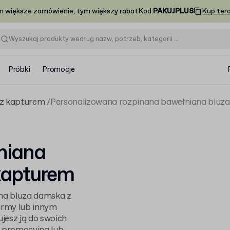
m większe zamówienie, tym większy rabat
Kod
:
PAKUJPLUS
Kup ter
Próbki
Promocje
 z kapturem
Personalizowana rozpinana bawełniana bluz
niana
kapturem
na bluza damska z
irmy lub innym
jesz ją do swoich