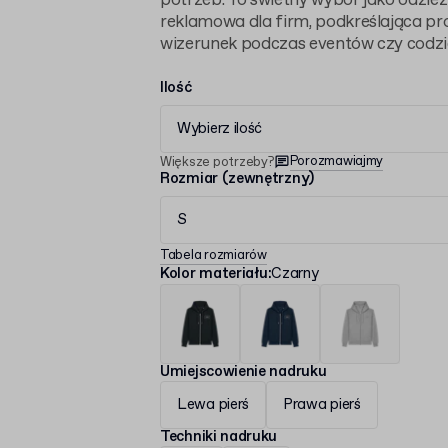
potrzeb. To świetny wybór jako odzie
reklamowa dla firm, podkreślająca pr
wizerunek podczas eventów czy codzi
Ilość
Wybierz ilość
Porozmawiajmy
Większe potrzeby?
Rozmiar (zewnętrzny)
S
Tabela rozmiarów
Kolor materiału
:
Czarny
Umiejscowienie nadruku
Lewa pierś
Prawa pierś
Techniki nadruku