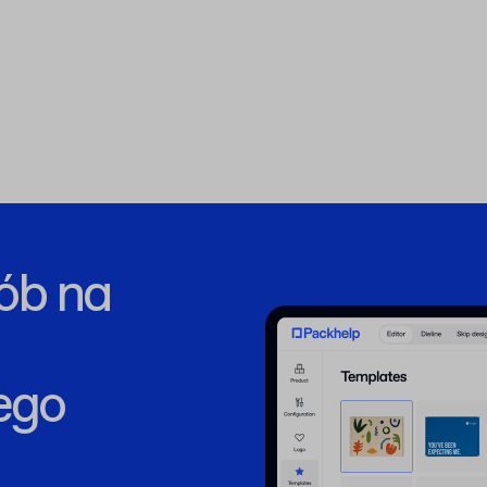
ób na
ego