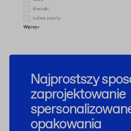
Koszulki
Łatwe zwroty
Więcej
Najprostszy spos
zaprojektowanie
spersonalizowan
opakowania