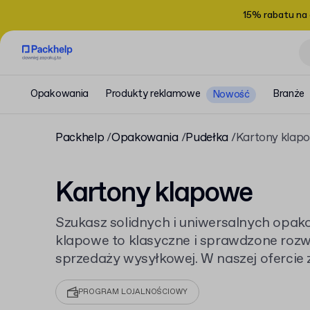
15% rabatu na
Opakowania
Produkty reklamowe
Branże
Nowość
Packhelp
Opakowania
Pudełka
Kartony klap
Kartony klapowe
Szukasz solidnych i uniwersalnych opak
klapowe to klasyczne i sprawdzone rozw
sprzedaży wysyłkowej. W naszej ofercie 
rozmiarów, w tym popularne Standardow
commerce, które dopasujesz do swoich 
PROGRAM LOJALNOŚCIOWY