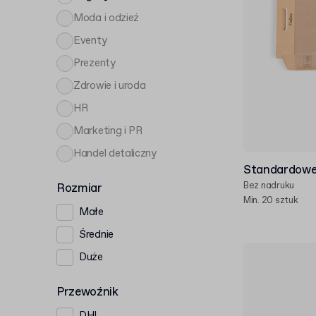
Moda i odzież
Eventy
Prezenty
Zdrowie i uroda
HR
Marketing i PR
Handel detaliczny
Standardowe 
Bez nadruku
Rozmiar
Min. 20 sztuk
Małe
Średnie
Duże
Przewoźnik
DHL