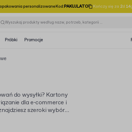
 opakowania personalizowane
Kod
:
PAKUJLATO
Kończy się za
2
d
14
Próbki
Promocje
owe
owań do wysyłki? Kartony
iązanie dla e-commerce i
znajdziesz szeroki wybór
e pudełko klapowe dla e-
produktów i potrzeb