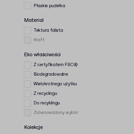
Płaskie pudełka
Material
Tektura falista
Kraft
Eko właściwości
Z certyfikatem FSC®
Biodegradowalne
Wielokrotnego użytku
Z recyclingu
Do recyklingu
Zrównoważony wybór
Kolekcje