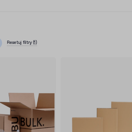
dełek kartonowych
.
Resetuj filtry
(
1
)