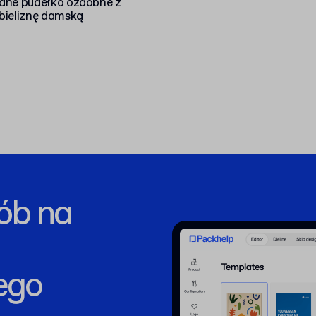
ane pudełko ozdobne z
bieliznę damską
ób na
ego