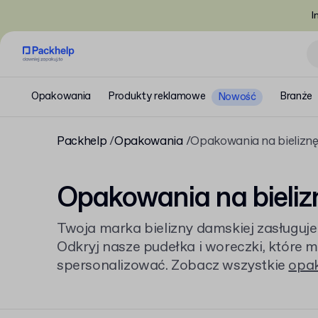
I
Opakowania
Produkty reklamowe
Branże
Nowość
Packhelp
Opakowania
Opakowania na bielizn
Opakowania na bieli
Twoja marka bielizny damskiej zasługu
Odkryj nasze pudełka i woreczki, które 
spersonalizować. Zobacz wszystkie
opa
przeglądając
opakowania dla marek m
wizerunek brandu.