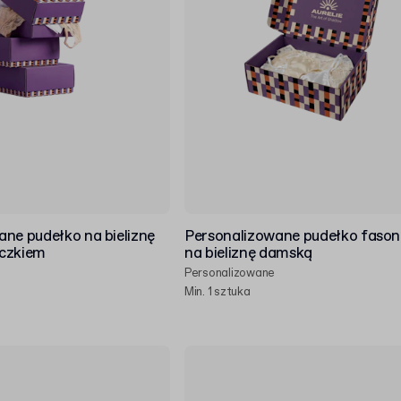
ne pudełko na bieliznę
Personalizowane pudełko faso
czkiem
na bieliznę damską
Personalizowane
Min. 1 sztuka