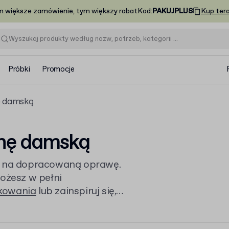
m większe zamówienie, tym większy rabat
Kod
:
PAKUJPLUS
Kup ter
Próbki
Promocje
ę damską
znę damską
je na dopracowaną oprawę.
możesz w pełni
kowania
lub zainspiruj się,
odowych
, by stworzyć spójny