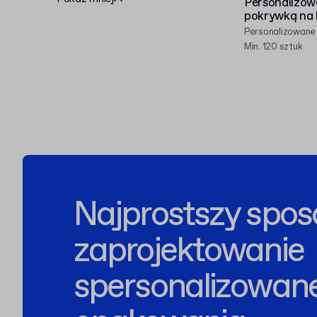
Personalizow
pokrywką na 
Personalizowane
Min. 120 sztuk
Najprostszy spos
zaprojektowanie
spersonalizowan