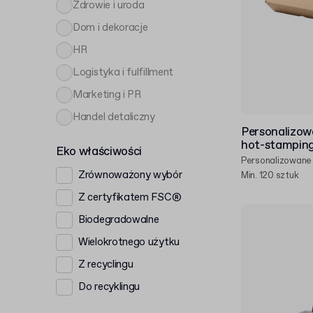
Zdrowie i uroda
Dom i dekoracje
HR
Logistyka i fulfillment
Marketing i PR
Handel detaliczny
Personalizow
hot-stamping
Eko właściwości
Personalizowane
Zrównoważony wybór
Min. 120 sztuk
Z certyfikatem FSC®
Biodegradowalne
Wielokrotnego użytku
Z recyclingu
Do recyklingu