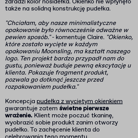
zdradzi kolor nosidełka. Okienko nie wpłynęło
także na solidną konstrukcję pudełka.
"Chciałam, aby nasze minimalistyczne
opakowanie było równocześnie odważne w
pewien sposób."
- komentuje Claire.
"Okienko,
które zostało wycięte w każdym
opakowaniu Moonsling, ma kształt naszego
logo. Ten projekt bardzo przypadł nam do
gustu, ponieważ buduje pewną ekscytację u
klienta. Pokazuje fragment produkt,
pozwala go dotknąć jeszcze przed
rozpakowaniem pudełka."
Koncepcja
pudełka z wyciętym okienkiem
gwarantuje zatem
świetne pierwsze
wrażenie.
Klient może poczuć tkaninę,
wyobrazić sobie produkt zanim otworzy
pudełko. To zachęcenie klienta do
celebrowania tego momentu.