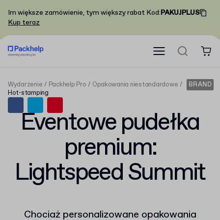
Im większe zamówienie, tym większy rabat
Kod
:
PAKUJPLUS
Kup teraz
Wydarzenie
Packhelp Pro
Opakowania niestandardowe
BRAND
Hot-stamping
Eventowe pudełka
premium:
Lightspeed Summit
Chociaż personalizowane opakowania