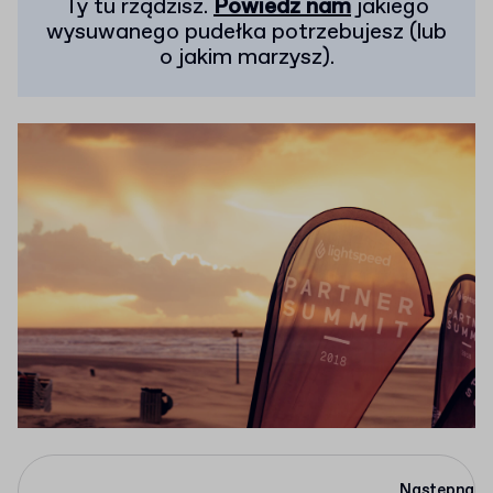
Ty tu rządzisz.
Powiedz nam
jakiego
wysuwanego pudełka potrzebujesz (lub
o jakim marzysz).
Następna