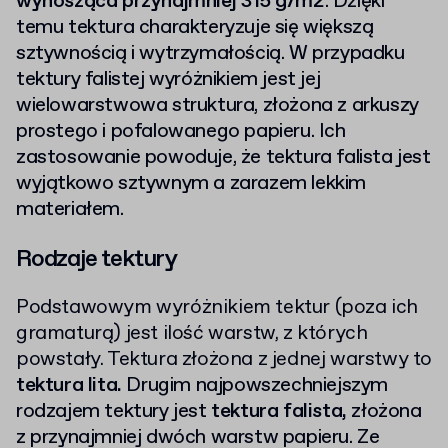
wynosząca przynajmniej 315 g/m2
. Dzięki
temu tektura charakteryzuje się większą
sztywnością i wytrzymałością. W przypadku
tektury falistej wyróżnikiem jest jej
wielowarstwowa struktura, złożona z arkuszy
prostego i pofalowanego papieru. Ich
zastosowanie powoduje, że tektura falista jest
wyjątkowo sztywnym a zarazem lekkim
materiałem.
Rodzaje tektury
Podstawowym wyróżnikiem tektur (poza ich
gramaturą) jest ilość warstw, z których
powstały. Tektura złożona z jednej warstwy to
tektura lita.
Drugim najpowszechniejszym
rodzajem tektury jest
tektura falista,
złożona
z przynajmniej dwóch warstw papieru. Ze