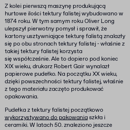
Z kolei pierwszą maszynę produkującą
hurtowe ilości tektury falistej wybudowano w
1874 roku. W tym samym roku Oliver Long
ulepszył pierwotny pomysł i sprawił, że
kartony usztywniające tekturę falistą znalazły
się po obu stronach tektury falistej - właśnie z
takiej tektury falistej korzysta
się współcześnie. Ale to dopiero pod koniec
XIX wieku, drukarz Robert Gair wynalazł
papierowe pudełko. Na początku XX wieku,
dzięki powszechności tektury falistej, właśnie
z tego materiału zaczęto produkować
opakowania.
Pudełka z tektury falistej początkowo
wykorzystywano do pakowania
szkła i
ceramiki. W latach 50. znaleziono jeszcze