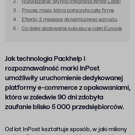
Rozwiązanie: płynna integracja White Label
Proces: misja, która połączyła całą firmę
Efekty: 3 miesiące dynamicznego wzrostu
Co dalej: skalowanie sukcesu w całej Europie
Jak technologia Packhelp i
rozpoznawalność marki InPost
umożliwiły uruchomienie dedykowanej
platformy e-commerce z opakowaniami,
która w zaledwie 90 dni zdobyła
zaufanie blisko 5 000 przedsiębiorców.
Od lat InPost kształtuje sposób, w jaki miliony