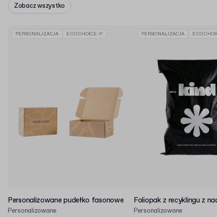
Zobacz wszystko
PERSONALIZACJA
ECO CHOICE 🌱
PERSONALIZACJA
ECO CHOI
Personalizowane pudełko fasonowe
Foliopak z recyklingu z n
Personalizowane
Personalizowane