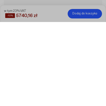
w tym 23% VAT
Dodaj do koszyka
5740,16 zł
-10%
Zaoszczędź
10%
, kupując te produkty razem
Personalizowane pudełko na wino z
tektury litej z pokrywką
Edytuj
34 cm x 24 cm x 10 cm (lid 5 cm)
120 sztuk
Wełna drzewna
5 kg
Edytuj
1 sztuk
w tym 23% VAT