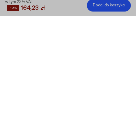
w tym 23% VAT
Dodaj do koszyka
164,23 zł
-10%
Zaoszczędź
10%
, kupując te produkty razem
Standardowe pudełko fasonowe
F56 (26 x 20 x 10.5 cm)
Edytuj
30 sztuk
Personalizowana pieczątka z poduszką
i buteleczką z tuszem
Edytuj
1.5 cm x 1.5 cm
1 sztuk
w tym 23% VAT
164,23 zł
-10%
Dodaj do koszyka