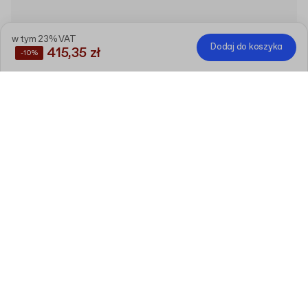
w tym 23% VAT
Dodaj do koszyka
415,35 zł
-10%
Zaoszczędź
10%
, kupując te produkty razem
Standardowe pudełko fasonowe dla e-
commerce
Edytuj
AS55 (30 x 19 x 7.5 cm)
30 sztuk
Etykiety kwadratowe z nadrukiem na
rolce
Edytuj
SS5 (2.5 x 2.5 cm)
500 sztuk