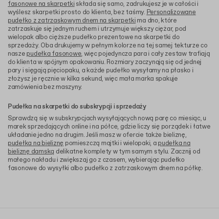
fasonowe na skarpetki
składa się samo, zadrukujesz je w całości i
wyślesz skarpetki prosto do klienta, bez taśmy.
Personalizowane
pudełko z zatrzaskowym dnem na skarpetki
ma dno, które
zatrzaskuje się jednym ruchem i utrzymuje większy ciężar, pod
wielopak albo cięższe pudełko prezentowe na skarpetki do
sprzedaży. Oba drukujemy w pełnym kolorze na tej samej tekturze co
nasze
pudełka fasonowe
, więc pojedyncza para i cały zestaw trafiają
do klienta w spójnym opakowaniu. Rozmiary zaczynają się od jednej
pary i sięgają pięciopaku, a każde pudełko wysyłamy na płasko i
złożysz je ręcznie w kilka sekund, więc mała marka spakuje
zamówienia bez maszyny.
Pudełka na skarpetki do subskrypcji i sprzedaży
Sprawdzą się w subskrypcjach wysyłających nową parę co miesiąc, u
marek sprzedających online i na półce, gdzie liczy się porządek i łatwe
układanie jedno na drugim. Jeśli masz w ofercie także bieliznę,
pudełka na bieliznę
pomieszczą majtki i wielopaki, a
pudełka na
bieliznę damską
delikatne komplety w tym samym stylu. Zacznij od
małego nakładu i zwiększaj go z czasem, wybierając pudełko
fasonowe do wysyłki albo pudełko z zatrzaskowym dnem na półkę.