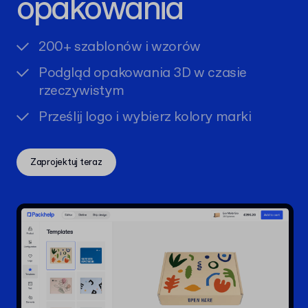
opakowania
200+ szablonów i wzorów
Podgląd opakowania 3D w czasie
rzeczywistym
Prześlij logo i wybierz kolory marki
Zaprojektuj teraz