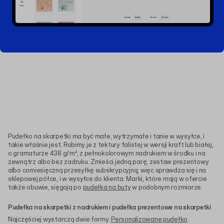
Pudełko na skarpetki ma być małe, wytrzymałe i tanie w wysyłce, i
takie właśnie jest. Robimy je z tektury falistej w wersji kraft lub białej,
o gramaturze 438 g/m², z pełnokolorowym nadrukiem w środku i na
zewnątrz albo bez zadruku. Zmieści jedną parę, zestaw prezentowy
albo comiesięczną przesyłkę subskrypcyjną, więc sprawdza się i na
sklepowej półce, i w wysyłce do klienta. Marki, które mają w ofercie
także obuwie, sięgają po
pudełka na buty
w podobnym rozmiarze.
Pudełka na skarpetki z nadrukiem i pudełka prezentowe na skarpetki
Najczęściej wystarczą dwie formy.
Personalizowane pudełko