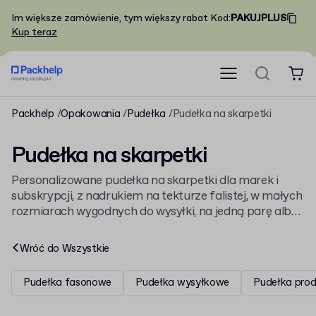
Im większe zamówienie, tym większy rabat
Kod
:
PAKUJPLUS
Kup teraz
Packhelp
Opakowania
Pudełka
Pudełka na skarpetki
Pudełka na skarpetki
Personalizowane pudełka na skarpetki dla marek i
subskrypcji, z nadrukiem na tekturze falistej, w małych
rozmiarach wygodnych do wysyłki, na jedną parę albo
wielopak. Wybierz pudełko fasonowe z nadrukiem albo
mocniejsze pudełko z zatrzaskowym dnem z naszej
Wróć do
Wszystkie
linii
pudełek dla marek modowych
.
Pudełka fasonowe
Pudełka wysyłkowe
Pudełka pro