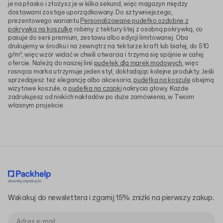
je na płasko i złożysz je w kilka sekund, więc magazyn między
dostawami zostaje uporządkowany. Do sztywniejszego,
prezentowego wariantu
Personalizowane pudełko ozdobne z
pokrywką na koszulkę
robimy z tektury litej z osobną pokrywką, co
pasuje do serii premium, zestawu albo edycji limitowanej. Oba
drukujemy w środku i na zewnątrz na tekturze kraft lub białej, do 510
g/m², więc wzór widać w chwili otwarcia i trzyma się spójnie w całej
ofercie. Należą do naszej linii
pudełek dla marek modowych
, więc
rosnąca marka utrzymuje jeden styl, dokładając kolejne produkty. Jeśli
sprzedajesz też elegancję albo akcesoria,
pudełka na koszule
obejmą
wizytowe koszule, a
pudełka na czapki
nakrycia głowy. Każde
zadrukujesz od niskich nakładów po duże zamówienia, w Twoim
własnym projekcie.
Wskakuj do newslettera i zgarnij 15% zniżki na pierwszy zakup.