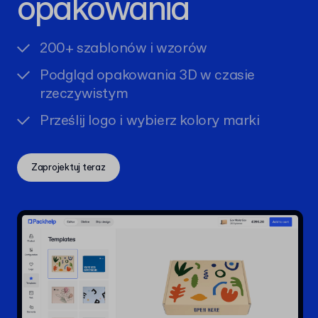
opakowania
200+ szablonów i wzorów
Podgląd opakowania 3D w czasie
rzeczywistym
Prześlij logo i wybierz kolory marki
Zaprojektuj teraz