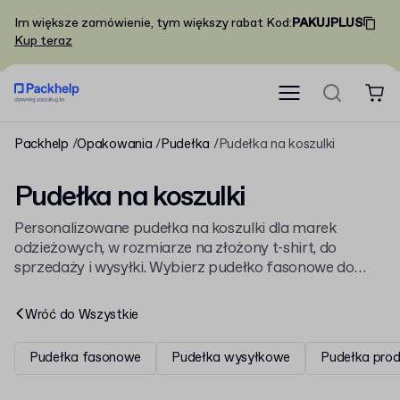
Im większe zamówienie, tym większy rabat
Kod
:
PAKUJPLUS
Kup teraz
Packhelp
Opakowania
Pudełka
Pudełka na koszulki
Pudełka na koszulki
Personalizowane pudełka na koszulki dla marek
odzieżowych, w rozmiarze na złożony t-shirt, do
sprzedaży i wysyłki. Wybierz pudełko fasonowe do
wysyłki albo ozdobne pudełko z pokrywką na prezent,
część szerszej oferty
pudełek
.
Wróć do
Wszystkie
Pudełka fasonowe
Pudełka wysyłkowe
Pudełka pro