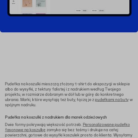
Pudełka na koszulki mieszczą złożony t-shirt do ekspozycji w sklepie
albo do wysyłki, z tektury falistej i z nadrukiem według Twojego
projektu, w rozmiarze dobranym w dół lub w górę do konkretnego
ubrania. Marki, które wysyłają też buty, łączą je z
pudełkami na buty
w
spójnym nadruku.
Pudełka na koszulki z nadrukiem dla marek odzieżowych
Dwie formy pokrywają większość potrzeb.
Personalizowane pudełko
fasonowe na koszulkę
zamyka się bez taśmy i drukuje na całej
powierzchni, gotowe do wysyłki koszulek prosto do klienta. Wysyłamy